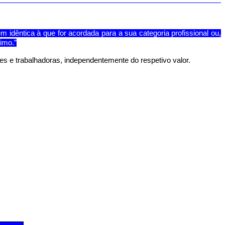
m idêntica à que for acordada para a sua categoria profissional ou,
nimo
.”
res e trabalhadoras, independentemente do respetivo valor.