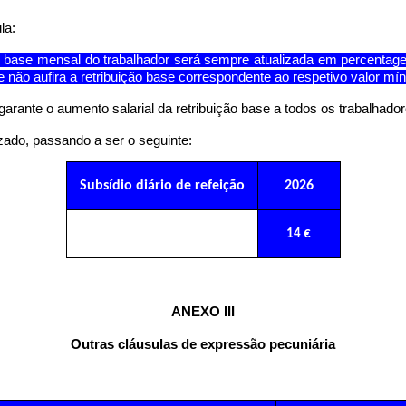
la:
ção base mensal do trabalhador será sempre atualizada em percentage
 não aufira a retribuição base correspondente ao respetivo
valor mí
garante o aumento salarial da retribuição base a todos os trabalhado
zado, passando a ser o seguinte:
Subsídio diário de refeição
2026
14 €
ANEXO III
Outras cláusulas de expressão pecuniária