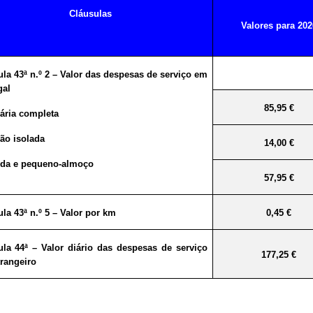
Cláusulas
Valores para 202
la 43ª n.º 2 – Valor das despesas de serviço em
gal
85,95 €
iária completa
ão isolada
14,00 €
da e pequeno-almoço
57,95 €
la 43ª n.º 5 – Valor por km
0,45 €
ula 44ª – Valor diário das despesas de serviço
177,25 €
trangeiro