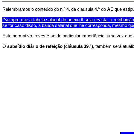
Relembramos o conteúdo do n.º 4, da cláusula 4.ª do
AE
que estipu
“
Sempre que a tabela salarial do anexo II seja revista, a retribui
se for caso disso,
à banda salarial que lhe corresponda, mesmo que
Este normativo, reveste-se de particular importância, uma vez que 
O
subsídio diário de refeição (cláusula 39.ª)
, também será atuali