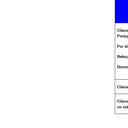
Cláusu
Portu
Por d
Refeiç
Dormi
Cláusu
Cláus
no es