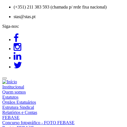
Passar
(+351) 211 383 593 (chamada p/ rede fixa nacional)
para
stas@stas.pt
o
conteúdo
Siga-nos:
principal
Institucional
Quem somos
Estatutos
Órgãos Estatuários
Estrutura Sindical
Relatórios e Contas
FEBASE
Concurso fotográfico - FOTO FEBASE