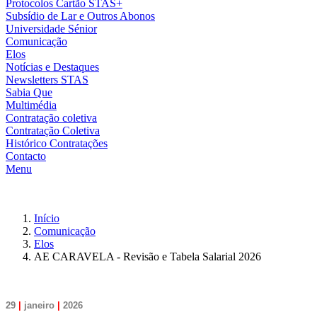
Protocolos Cartão STAS+
Subsídio de Lar e Outros Abonos
Universidade Sénior
Comunicação
Elos
Notícias e Destaques
Newsletters STAS
Sabia Que
Multimédia
Contratação coletiva
Contratação Coletiva
Histórico Contratações
Contacto
Menu
Início
Comunicação
Elos
AE CARAVELA - Revisão e Tabela Salarial 2026
29
|
janeiro
|
2026