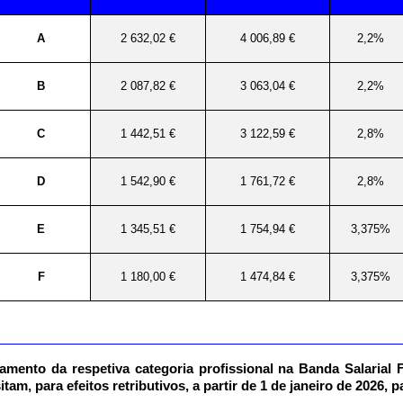
A
2 632,02 €
4 006,89 €
2,2%
B
2 087,82 €
3 063,04 €
2,2%
C
1 442,51 €
3 122,59 €
2,8%
D
1 542,90 €
1 761,72 €
2,8%
E
1 345,51 €
1 754,94 €
3,375%
F
1 180,00 €
1 474,84 €
3,375%
mento da respetiva categoria profissional na Banda Salarial 
am, para efeitos retributivos, a partir de 1 de janeiro de 2026, p