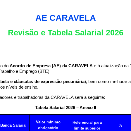
AE CARAVELA
Revisão e Tabela Salarial 2026
ão do
Acordo de Empresa (AE) da
CARAVELA
e à atualização da
 Trabalho e Emprego (BTE).
abela e cláusulas de expressão pecuniária
), bem como melhorar 
os níveis de ensino.
alhadores e trabalhadoras da CARAVELA será a seguinte:
Tabela Salarial 2026 – Anexo II
Valor mínimo
Referencial para
Banda Salarial
%
obrigatório
limite superior