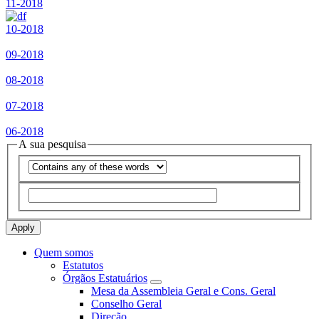
Data
11-2018
de
Imagem
Lançamento
Data
10-2018
de
Imagem
Lançamento
Data
09-2018
de
Imagem
Lançamento
Data
08-2018
de
Imagem
Lançamento
Data
07-2018
de
Imagem
Lançamento
Data
06-2018
de
A sua pesquisa
Lançamento
Operador
Apply
Quem somos
Estatutos
Menu
Órgãos Estatuários
-
Mesa da Assembleia Geral e Cons. Geral
Conselho Geral
Opções
Direção