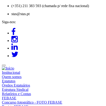
Passar
(+351) 211 383 593 (chamada p/ rede fixa nacional)
para
stas@stas.pt
o
conteúdo
Siga-nos:
principal
Institucional
Quem somos
Estatutos
Órgãos Estatuários
Estrutura Sindical
Relatórios e Contas
FEBASE
Concurso fotográfico - FOTO FEBASE