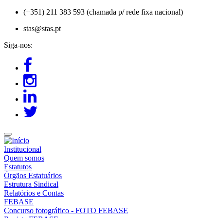
Passar
(+351) 211 383 593 (chamada p/ rede fixa nacional)
para
stas@stas.pt
o
conteúdo
Siga-nos:
principal
Institucional
Quem somos
Estatutos
Órgãos Estatuários
Estrutura Sindical
Relatórios e Contas
FEBASE
Concurso fotográfico - FOTO FEBASE