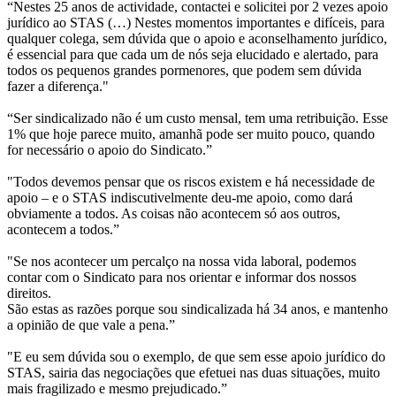
“Nestes 25 anos de actividade, contactei e solicitei por 2 vezes apoio
jurídico ao STAS (…) Nestes momentos importantes e difíceis, para
qualquer colega, sem dúvida que o apoio e aconselhamento jurídico,
é essencial para que cada um de nós seja elucidado e alertado, para
todos os pequenos grandes pormenores, que podem sem dúvida
fazer a diferença."
“Ser sindicalizado não é um custo mensal, tem uma retribuição. Esse
1% que hoje parece muito, amanhã pode ser muito pouco, quando
for necessário o apoio do Sindicato.”
"Todos devemos pensar que os riscos existem e há necessidade de
apoio – e o STAS indiscutivelmente deu-me apoio, como dará
obviamente a todos. As coisas não acontecem só aos outros,
acontecem a todos.”
"Se nos acontecer um percalço na nossa vida laboral, podemos
contar com o Sindicato para nos orientar e informar dos nossos
direitos.
São estas as razões porque sou sindicalizada há 34 anos, e mantenho
a opinião de que vale a pena.”
"E eu sem dúvida sou o exemplo, de que sem esse apoio jurídico do
STAS, sairia das negociações que efetuei nas duas situações, muito
mais fragilizado e mesmo prejudicado.”