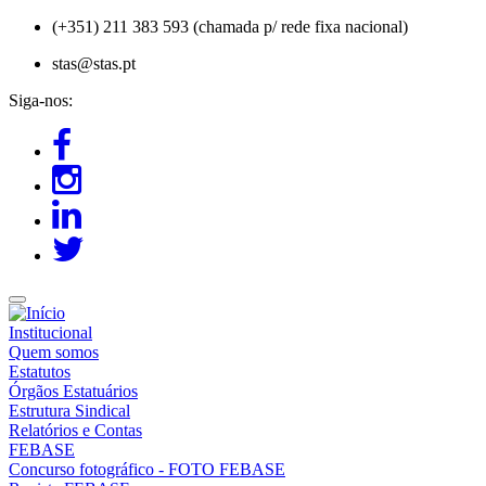
Passar
(+351) 211 383 593 (chamada p/ rede fixa nacional)
para
stas@stas.pt
o
conteúdo
Siga-nos:
principal
Institucional
Quem somos
Estatutos
Órgãos Estatuários
Estrutura Sindical
Relatórios e Contas
FEBASE
Concurso fotográfico - FOTO FEBASE