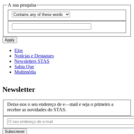
A sua pesquisa
Operador
Apply
Elos
Notícias e Destaques
Menu
Newsletters STAS
-
Sabia Que
Multimédia
Opções
laterais
Newsletter
-
Nodes
Deixe-nos o seu endereço de e—mail e seja o primeiro a
Comunicação
receber as novidades do STAS.
Subscrever