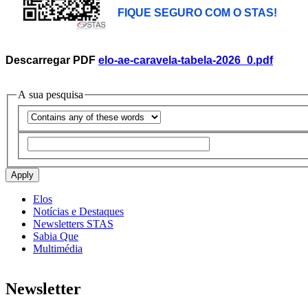
FIQUE SEGURO COM O STAS!
Descarregar PDF
elo-ae-caravela-tabela-2026_0.pdf
A sua pesquisa
Operador
Apply
Elos
Notícias e Destaques
Menu
Newsletters STAS
-
Sabia Que
Multimédia
Opções
laterais
Newsletter
-