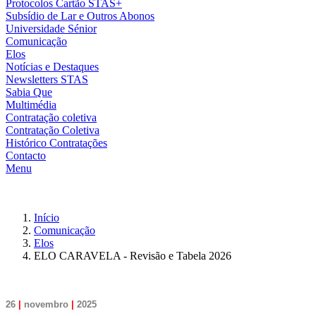
Protocolos Cartão STAS+
Subsídio de Lar e Outros Abonos
Universidade Sénior
Comunicação
Elos
Notícias e Destaques
Newsletters STAS
Sabia Que
Multimédia
Contratação coletiva
Contratação Coletiva
Histórico Contratações
Contacto
Menu
Início
Comunicação
Elos
ELO CARAVELA - Revisão e Tabela 2026
26
|
novembro
|
2025