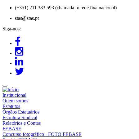
Passar
(+351) 211 383 593 (chamada p/ rede fixa nacional)
para
stas@stas.pt
o
conteúdo
Siga-nos:
principal
Institucional
Quem somos
Estatutos
Órgãos Estatuários
Estrutura Sindical
Relatórios e Contas
FEBASE
Concurso fotográfico - FOTO FEBASE