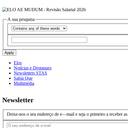
A sua pesquisa
Operador
Apply
Elos
Notícias e Destaques
Menu
Newsletters STAS
-
Sabia Que
Multimédia
Opções
laterais
Newsletter
-
Nodes
Deixe-nos o seu endereço de e—mail e seja o primeiro a receber 
Comunicação