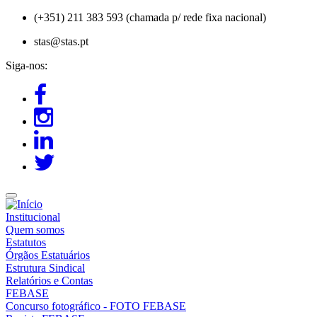
Passar
(+351) 211 383 593 (chamada p/ rede fixa nacional)
para
stas@stas.pt
o
conteúdo
Siga-nos:
principal
Institucional
Quem somos
Estatutos
Órgãos Estatuários
Estrutura Sindical
Relatórios e Contas
FEBASE
Concurso fotográfico - FOTO FEBASE